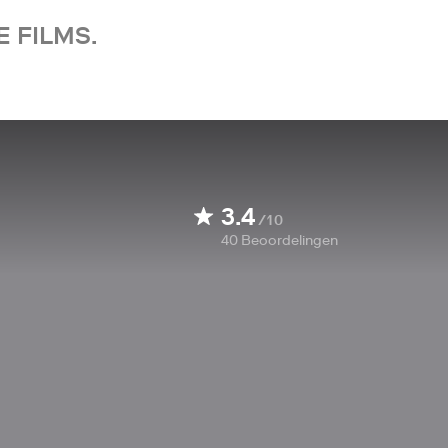
 FILMS.
3.4
/10
40
Beoordelingen