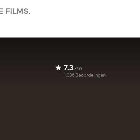
 FILMS.
7.3
/10
1.036
Beoordelingen