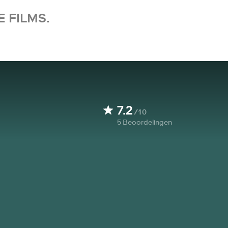
 FILMS.
7.2
/10
5
Beoordelingen