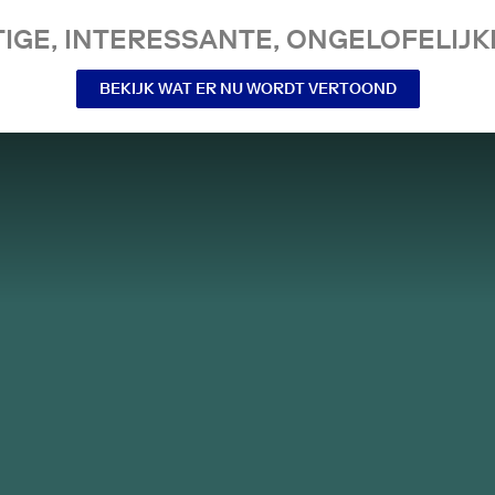
IGE, INTERESSANTE, ONGELOFELIJKE
BEKIJK WAT ER NU WORDT VERTOOND