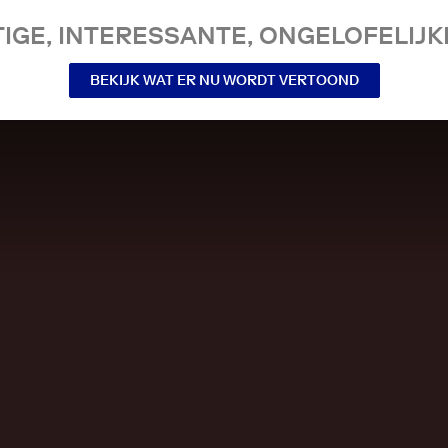
IGE, INTERESSANTE, ONGELOFELIJKE
BEKIJK WAT ER NU WORDT VERTOOND