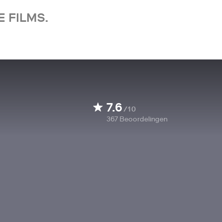
 FILMS.
7.6
/10
367
Beoordelingen