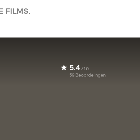
 FILMS.
5.4
/10
59
Beoordelingen