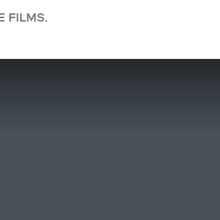
 FILMS.