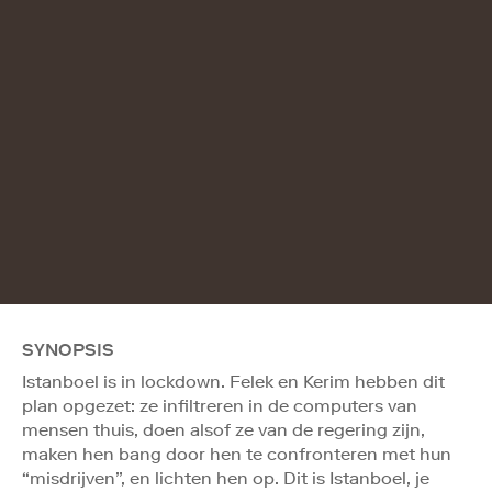
SYNOPSIS
Istanboel is in lockdown. Felek en Kerim hebben dit
plan opgezet: ze infiltreren in de computers van
mensen thuis, doen alsof ze van de regering zijn,
maken hen bang door hen te confronteren met hun
“misdrijven”, en lichten hen op. Dit is Istanboel, je