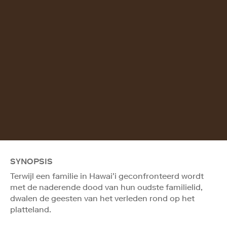
SYNOPSIS
Terwijl een familie in Hawai’i geconfronteerd wordt
met de naderende dood van hun oudste familielid,
dwalen de geesten van het verleden rond op het
platteland.