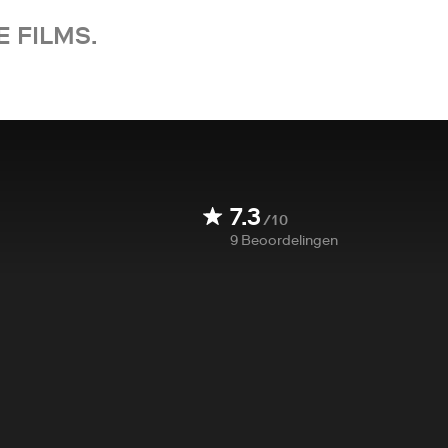
 FILMS.
7.3
/10
9
Beoordelingen