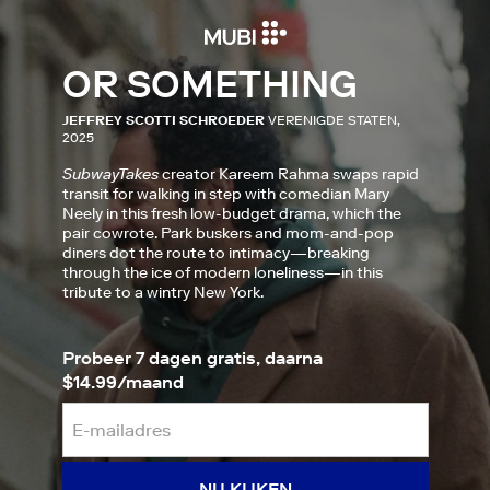
OR SOMETHING
JEFFREY SCOTTI SCHROEDER
VERENIGDE STATEN,
2025
SubwayTakes
creator Kareem Rahma swaps rapid
transit for walking in step with comedian Mary
Neely in this fresh low-budget drama, which the
pair cowrote. Park buskers and mom-and-pop
diners dot the route to intimacy—breaking
through the ice of modern loneliness—in this
tribute to a wintry New York.
Probeer 7 dagen gratis, daarna
$14.99/maand
NU KIJKEN