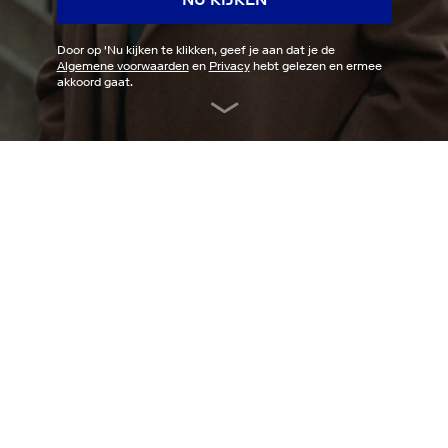
Door op '
Nu kijken
te klikken, geef je aan dat je de
Algemene voorwaarden
en
Privacy
hebt gelezen en ermee
akkoord gaat.