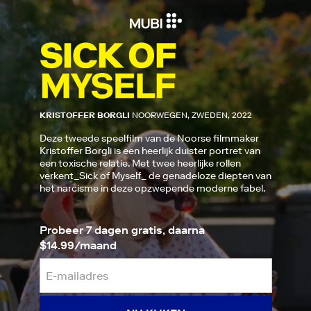
KRISTOFFER BORGLI
NOORWEGEN, ZWEDEN, 2022
Deze tweede speelfilm van de Noorse filmmaker
Kristoffer Borgli is een heerlijk duister portret van
een toxische relatie. Met twee heerlijke rollen
verkent_Sick of Myself_ de genadeloze diepten van
het narcisme in deze opzwepende moderne fabel.
Probeer 7 dagen gratis, daarna
$14.99/maand