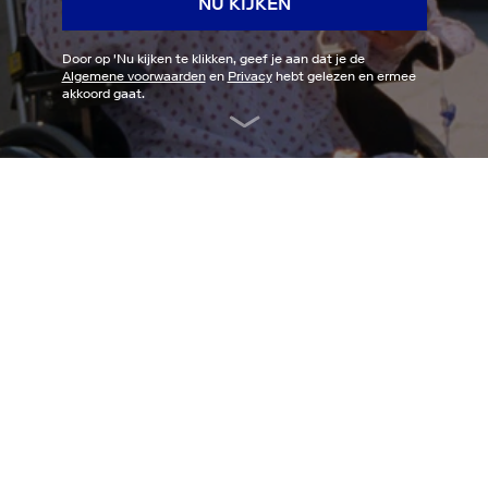
NU KIJKEN
Door op '
Nu kijken
te klikken, geef je aan dat je de
Algemene voorwaarden
en
Privacy
hebt gelezen en ermee
akkoord gaat.