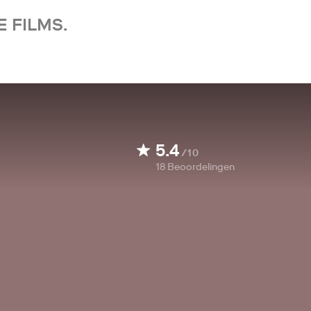
 FILMS.
5.4
/10
18
Beoordelingen