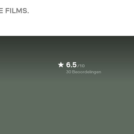
 FILMS.
6.5
/10
30
Beoordelingen