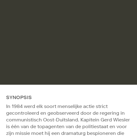
SYNOPSIS
In 1984 werd elk soort menselijke actie strict
gecontroleerd en geobserveerd door de regering in
communistisch Oost-Duitsland. Kapitein Gerd Wiesler
is één van de topagenten van de politiestaat en voor
zijn missie moet hij een dramaturg bespioneren die