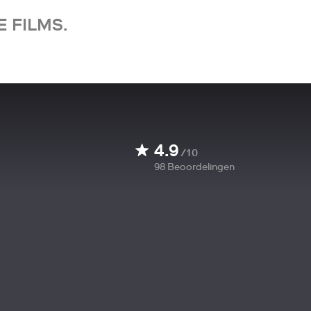
 FILMS.
4.9
/10
98
Beoordelingen