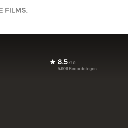
 FILMS.
8.5
/10
5.606
Beoordelingen