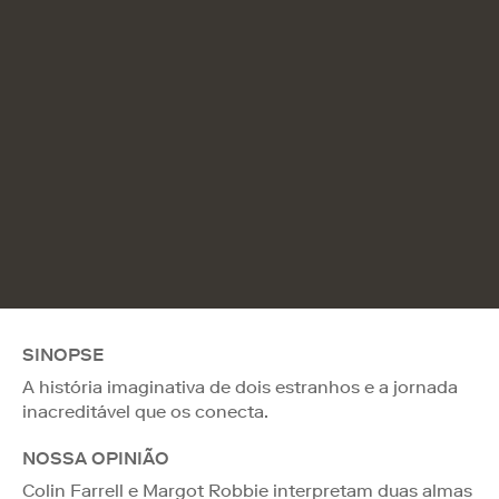
SINOPSE
A história imaginativa de dois estranhos e a jornada
inacreditável que os conecta.
NOSSA OPINIÃO
Colin Farrell e Margot Robbie interpretam duas almas