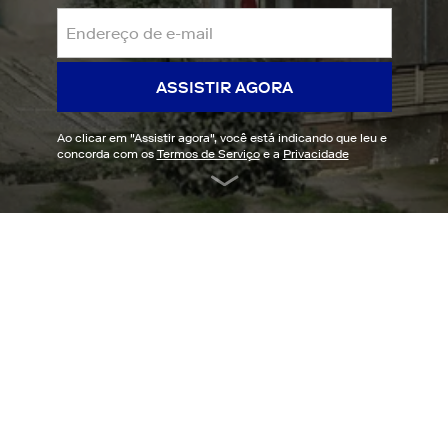
ASSISTIR AGORA
Ao clicar em "
Assistir agora
", você está indicando que leu e
concorda com os
Termos de Serviço
e a
Privacidade