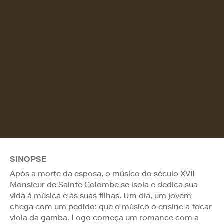
SINOPSE
Após a morte da esposa, o músico do século XVII
Monsieur de Sainte Colombe se isola e dedica sua
vida à música e às suas filhas. Um dia, um jovem
chega com um pedido: que o músico o ensine a tocar
viola da gamba. Logo começa um romance com a