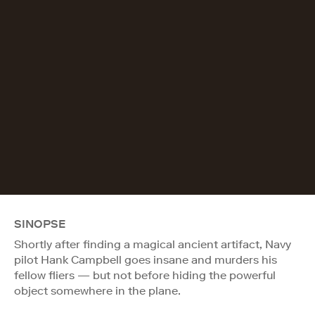
SINOPSE
Shortly after finding a magical ancient artifact, Navy
pilot Hank Campbell goes insane and murders his
fellow fliers — but not before hiding the powerful
object somewhere in the plane.