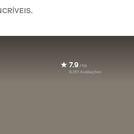
CRÍVEIS.
7.9
/10
8.351
Avaliações