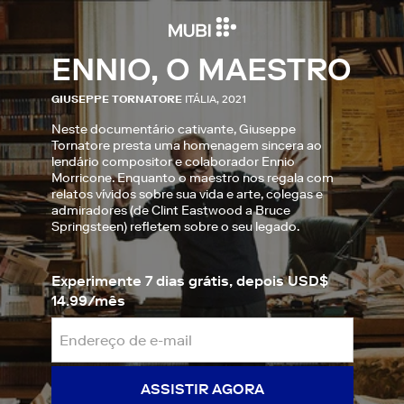
ENNIO, O MAESTRO
GIUSEPPE TORNATORE
ITÁLIA, 2021
Neste documentário cativante, Giuseppe
Tornatore presta uma homenagem sincera ao
lendário compositor e colaborador Ennio
Morricone. Enquanto o maestro nos regala com
relatos vívidos sobre sua vida e arte, colegas e
admiradores (de Clint Eastwood a Bruce
Springsteen) refletem sobre o seu legado.
Experimente 7 dias grátis, depois USD$
14.99/mês
ASSISTIR AGORA