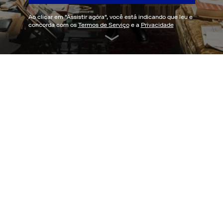
Ao clicar em "
Assistir agora
", você está indicando que leu e
concorda com os
Termos de Serviço
e a
Privacidade