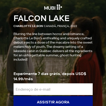
FALCON LAKE
CHARLOTTE LE BON
CANADÁ, FRANÇA, 2022
Blurring the line between horror and romance,
Charlotte Le Bon’s enthralling and uniquely crafted
debut injects a dose of the macabre into the sweet
melancholy of youth. The dreamy setting of a
lakeside cabin in Québec delivers all the ingredients
for an unforgettable summer, ghost hunting
included!
Experimente 7 dias grátis, depois USD$
14.99/mês
ASSISTIR AGORA