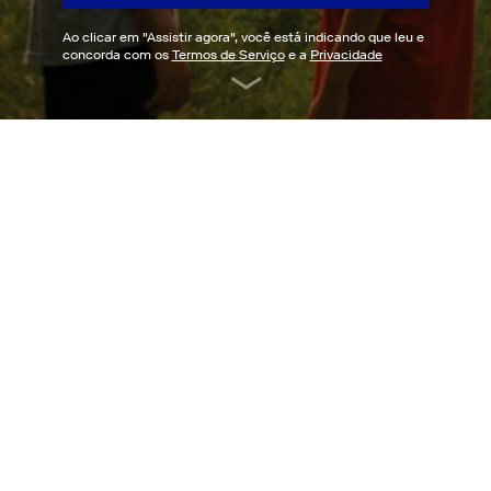
Ao clicar em "
Assistir agora
", você está indicando que leu e
concorda com os
Termos de Serviço
e a
Privacidade