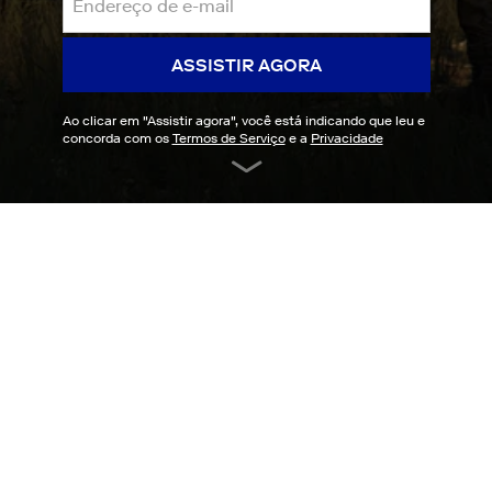
ASSISTIR AGORA
Ao clicar em "
Assistir agora
", você está indicando que leu e
concorda com os
Termos de Serviço
e a
Privacidade