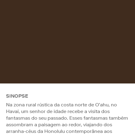
SINOPSE
Na zona rural rústica da costa norte de O’ahu, no
Havaí, um senhor de idade recebe a visita dos
fantasmas do seu passado. Esses fantasmas também
assombram a paisagem ao redor, viajando dos
arranha-céus da Honolulu contemporânea aos