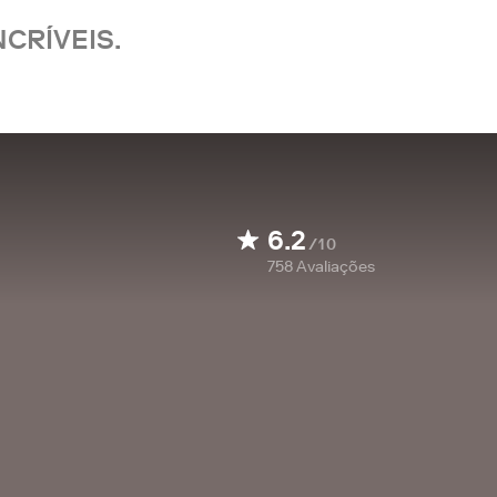
CRÍVEIS.
6.2
/10
758
Avaliações