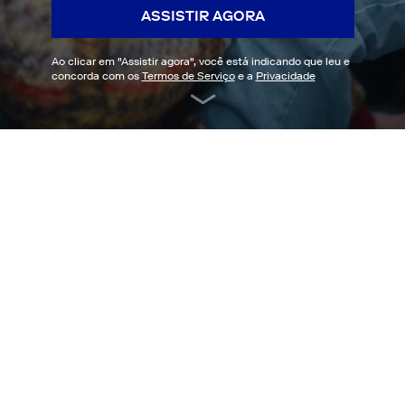
ASSISTIR AGORA
Ao clicar em "
Assistir agora
", você está indicando que leu e
concorda com os
Termos de Serviço
e a
Privacidade