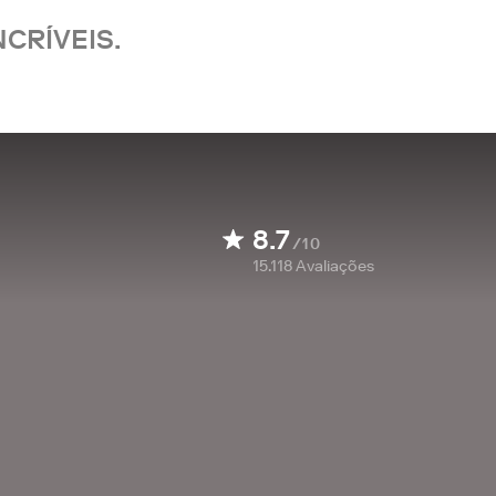
CRÍVEIS.
8.7
/10
15.118
Avaliações