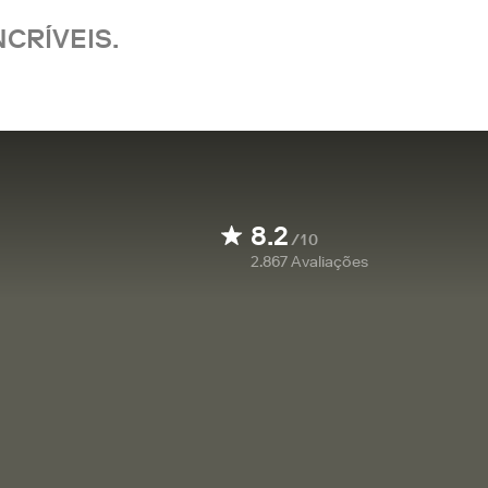
CRÍVEIS.
8.2
/10
2.867
Avaliações