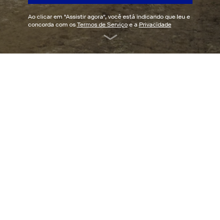
Ao clicar em "
Assistir agora
", você está indicando que leu e
concorda com os
Termos de Serviço
e a
Privacidade