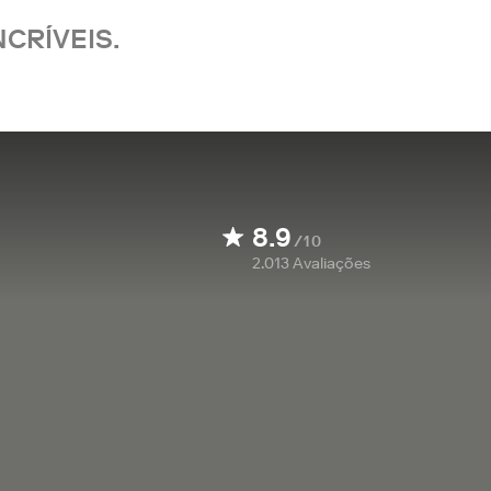
CRÍVEIS.
8.9
/10
2.013
Avaliações