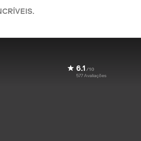
CRÍVEIS.
6.1
/10
577
Avaliações