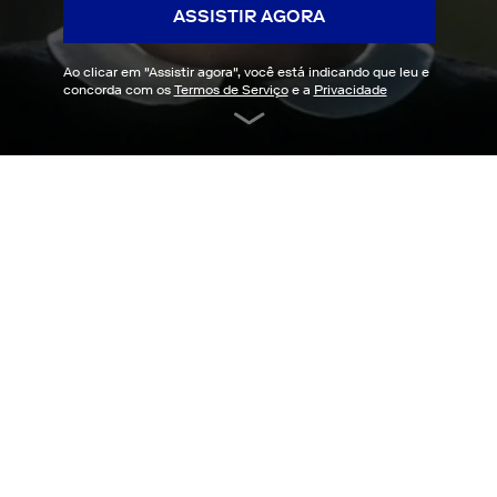
ASSISTIR AGORA
Ao clicar em "
Assistir agora
", você está indicando que leu e
concorda com os
Termos de Serviço
e a
Privacidade