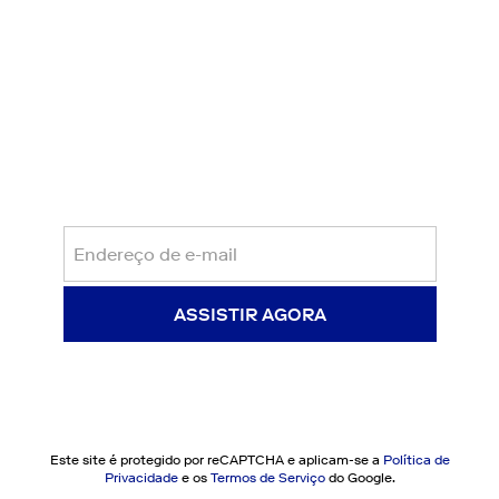
Experimente 7 dias grátis, depois USD$
14.99/mês
ASSISTIR AGORA
Ao clicar em "
Assistir agora
", você está indicando que leu e
concorda com os
Termos de Serviço
e a
Privacidade
Este site é protegido por reCAPTCHA e aplicam-se a
Política de
Privacidade
e os
Termos de Serviço
do Google.