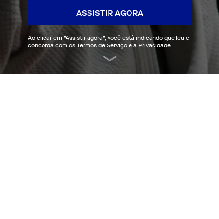
ASSISTIR AGORA
Ao clicar em "
Assistir agora
", você está indicando que leu e
concorda com os
Termos de Serviço
e a
Privacidade