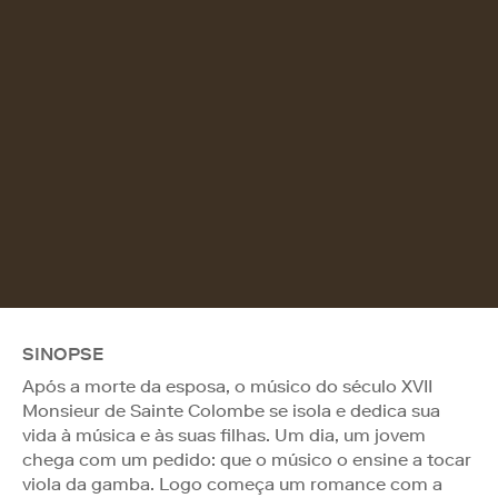
SINOPSE
Após a morte da esposa, o músico do século XVII
Monsieur de Sainte Colombe se isola e dedica sua
vida à música e às suas filhas. Um dia, um jovem
chega com um pedido: que o músico o ensine a tocar
viola da gamba. Logo começa um romance com a