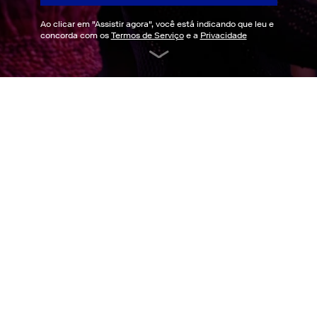
Ao clicar em "
Assistir agora
", você está indicando que leu e
concorda com os
Termos de Serviço
e a
Privacidade