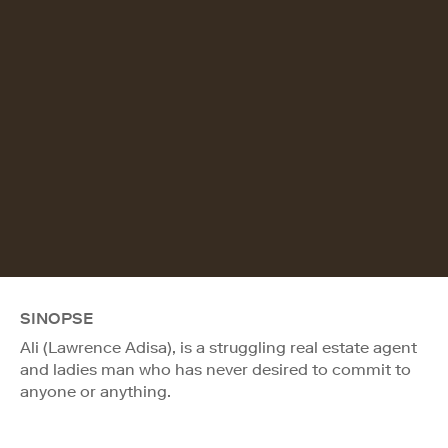
SINOPSE
Ali (Lawrence Adisa), is a struggling real estate agent
and ladies man who has never desired to commit to
anyone or anything.