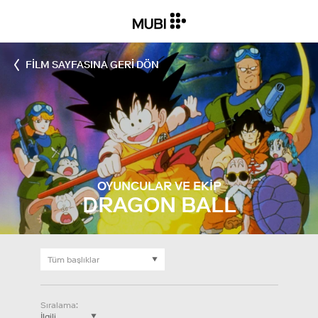
FILM SAYFASINA GERI DÖN
OYUNCULAR VE EKIP
DRAGON BALL
Sıralama
: