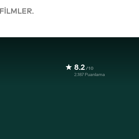
FILMLER.
8.2
/10
2.187
Puanlama