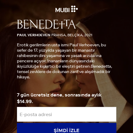
PAUL VERHOEVEN
FRANSA, BELÇIKA, 2021
Erotik gerilimlerin usta ismi Paul Verhoeven, bu
sefer de 17. yüzyılda yaşayan bir manastır
rahibesinin dini yaşamına ve yasak arzularına
pencere açıyor. İnananların dünyasındaki
ikiyüzlülüğe kışkırtıcı bir eleştiri getiren
Benedetta
,
tensel zevklere de dokunan zarif ve alışılmadık bir
hikaye.
7 gün ücretsiz dene, sonrasında aylık
$14.99.
ŞIMDI IZLE