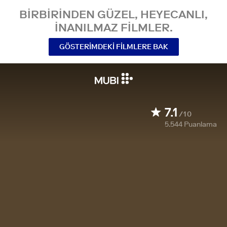
BIRBIRINDEN GÜZEL, HEYECANLI,
INANILMAZ FILMLER.
GÖSTERIMDEKI FILMLERE BAK
7.1
/10
5.544
Puanlama