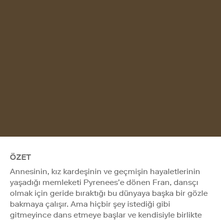
ÖZET
Annesinin, kız kardeşinin ve geçmişin hayaletlerinin
yaşadığı memleketi Pyrenees’e dönen Fran, dansçı
olmak için geride bıraktığı bu dünyaya başka bir gözle
bakmaya çalışır. Ama hiçbir şey istediği gibi
gitmeyince dans etmeye başlar ve kendisiyle birlikte