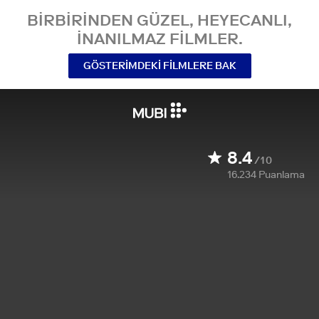
BIRBIRINDEN GÜZEL, HEYECANLI,
INANILMAZ FILMLER.
GÖSTERIMDEKI FILMLERE BAK
8.4
/10
16.234
Puanlama