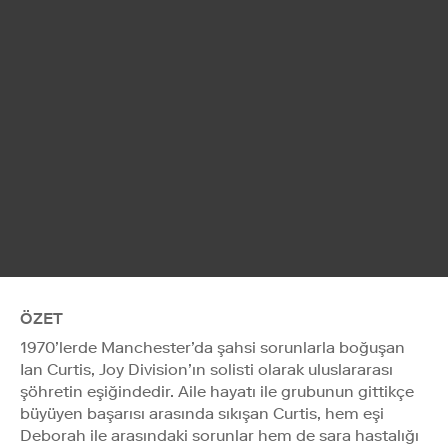
ÖZET
1970’lerde Manchester’da şahsi sorunlarla boğuşan
Ian Curtis, Joy Division’ın solisti olarak uluslararası
şöhretin eşiğindedir. Aile hayatı ile grubunun gittikçe
büyüyen başarısı arasında sıkışan Curtis, hem eşi
Deborah ile arasındaki sorunlar hem de sara hastalığı