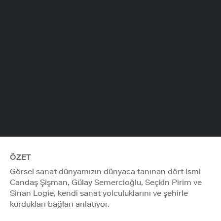
ÖZET
Görsel sanat dünyamızın dünyaca tanınan dört ismi
Candaş Şişman, Gülay Semercioğlu, Seçkin Pirim ve
Sinan Logie, kendi sanat yolculuklarını ve şehirle
kurdukları bağları anlatıyor.