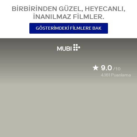
BIRBIRINDEN GÜZEL, HEYECANLI,
INANILMAZ FILMLER.
GÖSTERIMDEKI FILMLERE BAK
9.0
/10
4.161
Puanlama