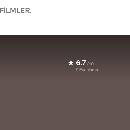
FILMLER.
6.7
/10
9
Puanlama