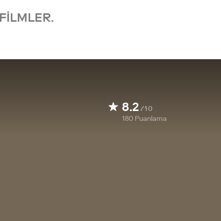
FILMLER.
8.2
/10
180
Puanlama