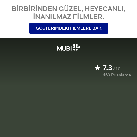
BIRBIRINDEN GÜZEL, HEYECANLI,
INANILMAZ FILMLER.
GÖSTERIMDEKI FILMLERE BAK
7.3
/10
463
Puanlama