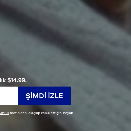
ık $14.99.
ŞIMDI IZLE
izlilik
metinlerini okuyup kabul ettiğini beyan