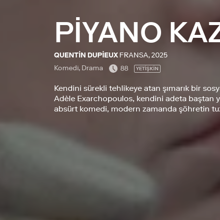
PİYANO KA
QUENTIN DUPIEUX
FRANSA, 2025
Komedi, Drama
88
YETİŞKİN
Kendini sürekli tehlikeye atan şımarık bir s
Adèle Exarchopoulos, kendini adeta baştan y
absürt komedi, modern zamanda şöhretin tuza